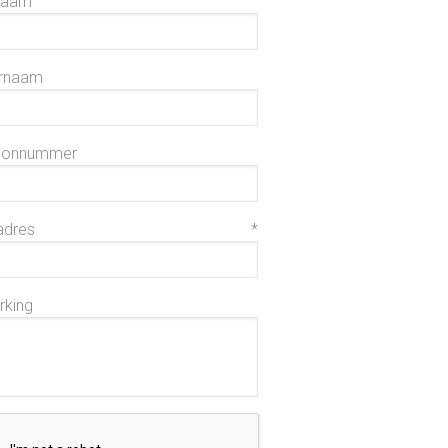
naam
rnaam
oonnummer
adres
*
king