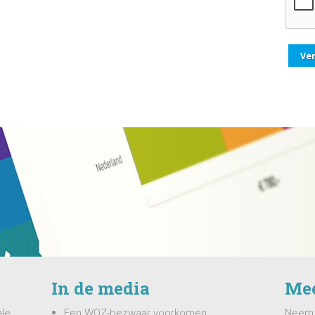
In de media
Mee
ale
Een WOZ-bezwaar voorkomen
Neem v