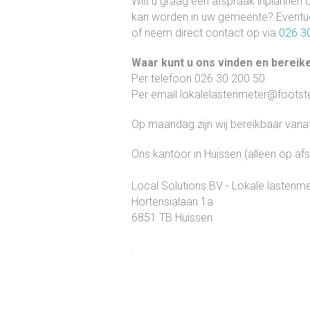
Wilt u graag een afspraak inplannen
kan worden in uw gemeente? Eventuel
of neem direct contact op via
026 3
Waar kunt u ons vinden en bereik
Per telefoon 026 30 200 50
Per email lokalelastenmeter@footst
Op maandag zijn wij bereikbaar vana
Ons kantoor in Huissen (alleen op af
Local Solutions BV - Lokale lastenme
Hortensialaan 1a
6851 TB Huissen
.