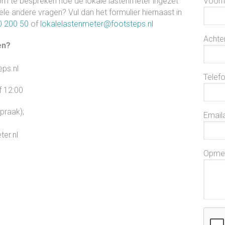
 om te bespreken hoe de lokale lastenmeter ingezet
Voor
e andere vragen? Vul dan het formulier hiernaast in
0 200 50
of
lokalelastenmeter@footsteps.nl
Achte
en?
eps.nl
Telef
f 12:00
spraak);
Email
ter.nl
Opmer